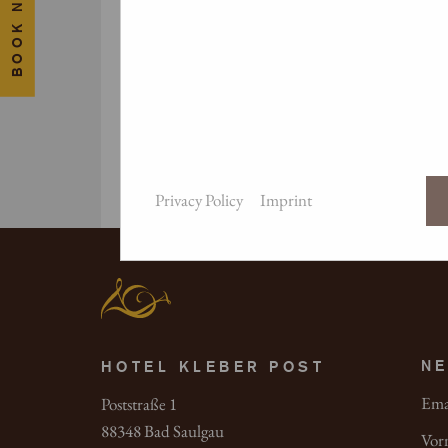
BOOK NOW!
*
Salutatuon
Privacy Policy
Imprint
NE
HOTEL KLEBER POST
Ema
Poststraße 1
88348 Bad Saulgau
Vor