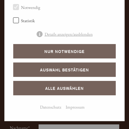
HOTEL KLEBER POST
Notwendig
Poststraße 1
88348 Bad Saulgau
Statistik
Telefon +49 7581 5010
Details anzeigen/ausblenden
Fax +49 7581 501-499
E-mail:
hotel
@
kleberpost.de
NUR NOTWENDIGE
AUSWAHL BESTÄTIGEN
ALLE AUSWÄHLEN
NEWSLETTER ABONNIEREN
Datenschutz
Impressum
Email
Vorname
Nachname