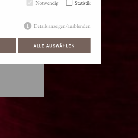
Notwendig
Statistik
N IN
!
Details anzeigen/ausblenden
ALLE AUSWÄHLEN