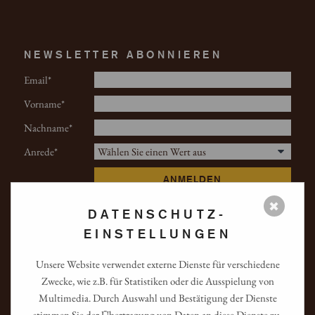
NEWSLETTER ABONNIEREN
Email
Vorname
Nachname
Anrede
ANMELDEN
✖
DATENSCHUTZ-
EINSTELLUNGEN
Unsere Website verwendet externe Dienste für verschiedene
Zwecke, wie z.B. für Statistiken oder die Ausspielung von
LINKS
Multimedia. Durch Auswahl und Bestätigung der Dienste
stimmen Sie der Übertragung von Daten an diese Dienste zu.